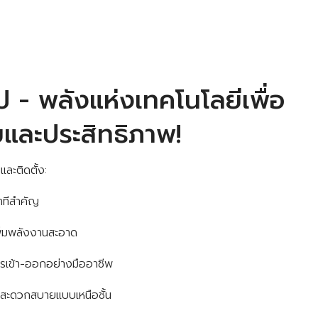
๊ป - พลังแห่งเทคโนโลยีเพื่อ
และประสิทธิภาพ!
ละติดตั้ง:
นาทีสำคัญ
พิ่มพลังงานสะอาด
รเข้า-ออกอย่างมืออาชีพ
สะดวกสบายแบบเหนือชั้น